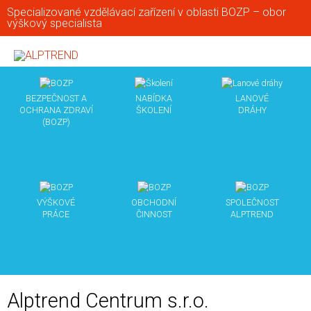
Specializované vzdělávací zařízení v oblasti BOZP – obor
výškový specialista
BEZPEČNOST A
NABÍDKA
LANOVÉ
OCHRANA ZDRAVÍ
ŠKOLENÍ
DRÁHY
(BOZP)
VÝŠKOVÉ
OBCHODNÍ
SPOLEČNOST
PRÁCE
ČINNOST
ALPTREND
Alptrend Centrum s.r.o.