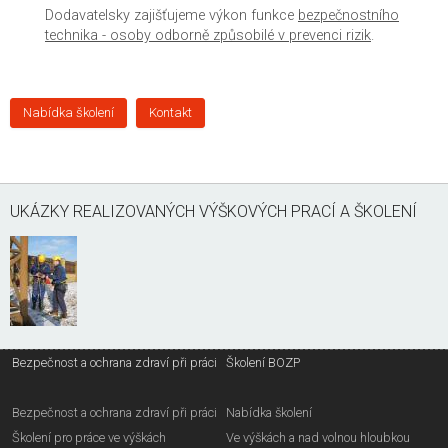
Dodavatelsky zajišťujeme výkon funkce
bezpečnostního
technika - osoby odborně způsobilé v prevenci rizik
.
Nabídka školení
Kontakt
UKÁZKY REALIZOVANÝCH VÝŠKOVÝCH PRACÍ A ŠKOLENÍ
Bezpečnost a ochrana zdraví při práci
Školení BOZP
Bezpečnost a ochrana zdraví při práci
Nabídka školení
Školení pro práce ve výškách
Ve výškách a nad volnou hloubkou